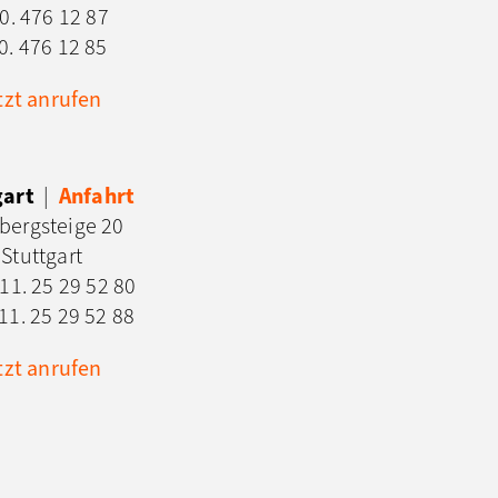
0. 476 12 87
30. 476 12 85
tzt anrufen
gart
|
Anfahrt
bergsteige 20
Stuttgart
11. 25 29 52 80
11. 25 29 52 88
tzt anrufen