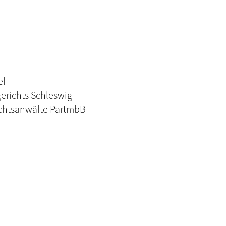
el
erichts Schleswig
chtsanwälte PartmbB